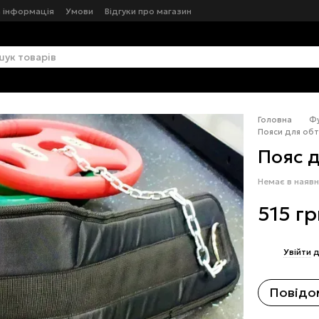
 інформація
Умови
Відгуки про магазин
Головна
Фу
Пояси для обт
Пояс д
Немає в наявн
515 г
%
Увійти
д
Повідом