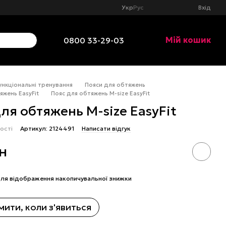
Укр
Рус
Вхід
Мій кошик
0800 33-29-03
нкціональні тренування
Пояси для обтяжень
яжень EasyFit
Пояс для обтяжень M-size EasyFit
ля обтяжень M-size EasyFit
ості
Артикул: 2124491
Написати відгук
рн
ля відображення накопичувальної знижки
ити, коли з'явиться