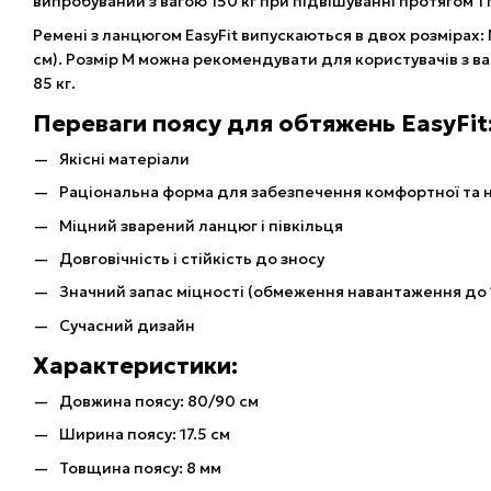
випробуваний з вагою 150 кг при підвішуванні протягом 1
Ремені з ланцюгом EasyFit випускаються в двох розмірах: 
см). Розмір М можна рекомендувати для користувачів з ваг
85 кг.
Переваги поясу для обтяжень EasyFit
Якісні матеріали
Раціональна форма для забезпечення комфортної та на
Міцний зварений ланцюг і півкільця
Довговічність і стійкість до зносу
Значний запас міцності (обмеження навантаження до 1
Сучасний дизайн
Характеристики:
Довжина поясу: 80/90 см
Ширина поясу: 17.5 см
Товщина поясу: 8 мм