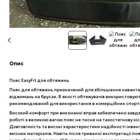
Опис
Пояс EasyFit для обтяжень
Пояс для обтяжень призначений для збільшення навантаже
віджимань на брусах. В якості обтяжувачів використовують
рекомендований для використання в комерційних спортив
Високий комфорт при виконанні вправ забезпечено завдя
роботі з великою вагою пояс не тисне на тазостегнову кіст
Довговічність та високі характеристики надійності інв
якісних матеріалів. Навіть після тривалої експлуатації по