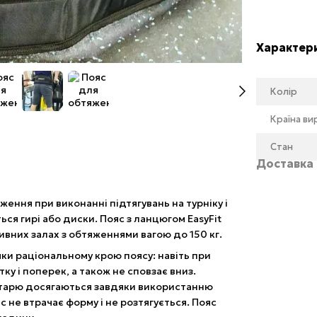
Характер
Колір
Країна в
Стан
Доставка
ння при виконанні підтягувань на турніку і
ся гирі або диски. Пояс з ланцюгом EasyFit
них залах з обтяженнями вагою до 150 кг.
ки раціональному крою поясу: навіть при
ку і поперек, а також не сповзає вниз.
ентарю досягаються завдяки використанню
яс не втрачає форму і не розтягується. Пояс