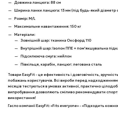
Довжина ланцюга: 88 см
Ширина ланки ланцюга: 13 мм (під будь-який діаметр 
Розмір: M/L
Максимальне навантаження: 150 кг
Матеріали:
Зовнішній шар: тканина Оксфорд 110
Внутрішній шар: Ізолон ППЕ + пом'якшувальна під
Підсилююча смуга: нейлон
Півкільця, карабін, ланцюг: легована сталь
Товари EasyFit - це ефективність і довговічність, зручніст
побажань користувачів. Всі вироби перед надходженням
місяців тестуються в умовах активної, практично цілодобо
випробування дозволяють сміливо рекомендувати спорт
використання!
Гасло компанії EasyFit: «Fits everyone» - «Підходить кожн