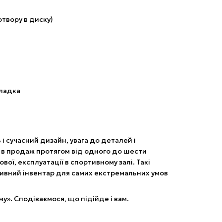
отвору в диску)
кладка
ь і сучасний дизайн, увага до деталей і
 в продаж протягом від одного до шести
вої, експлуатації в спортивному залі. Такі
ивний інвентар для самих екстремальних умов
ому». Сподіваємося, що підійде і вам.