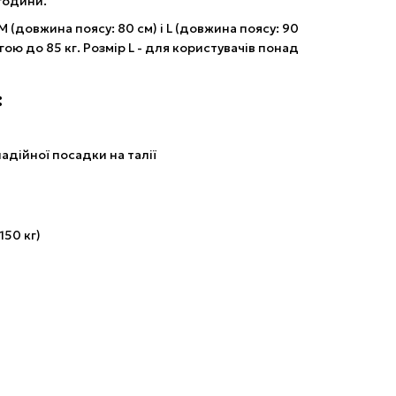
 години.
М (довжина поясу: 80 см) і L (довжина поясу: 90
ою до 85 кг. Розмір L - для користувачів понад
:
дійної посадки на талії
50 кг)