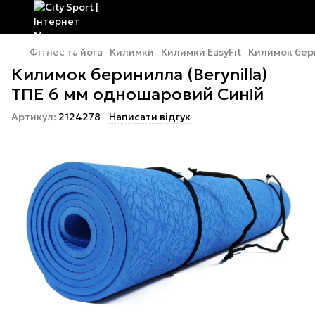
Фітнес та йога
Килимки
Килимки EasyFit
Килимок бери
Килимок беринилла (Berynilla)
ТПЕ 6 мм одношаровий Синій
Артикул:
2124278
Написати відгук