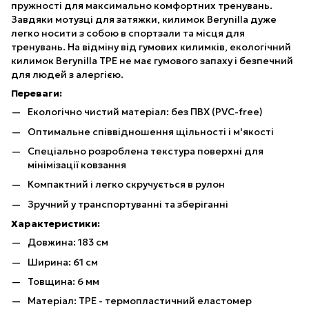
пружності для максимально комфортних тренувань.
Завдяки мотузці для затяжки, килимок Berynilla дуже
легко носити з собою в спортзали та місця для
тренувань. На відміну від гумових килимків, екологічний
килимок Berynilla TPE не має гумового запаху і безпечний
для людей з алергією.
Переваги:
Екологічно чистий матеріал: без ПВХ (PVC-free)
Оптимальне співвідношення щільності і м'якості
Спеціально розроблена текстура поверхні для
мінімізації ковзання
Компактний і легко скручується в рулон
Зручний у транспортуванні та зберіганні
Характеристики:
Довжина: 183 см
Ширина: 61 см
Товщина: 6 мм
Матеріал: TPE - термопластичний еластомер