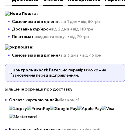
Нова Пошта:
Самовивіз з відділення
від 1 дня • від 60 грн
Доставка кур’єром
від 2 днів • від 110 грн
Поштомат
швидко та поруч • від 70 грн
Укрпошта:
Самовивіз з відділення
від 3 днів • від 45 грн
Контроль якості:
Ретельно перевіряємо кожне
🔍
замовлення перед відправленням.
Більше інформації про доставку
Оплата карткою онлайн
без комісії
Безготівковий розрахунок
для юр. та фіз. осіб