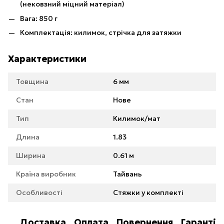
(нековзний міцний матеріал)
Вага: 850 г
Комплектація: килимок, стрічка для затяжки
Характеристики
Товщина
6 мм
Стан
Нове
Тип
Килимок/мат
Длина
1.83
Ширина
0.61 м
Країна виробник
Тайвань
Особливості
Стяжки у комплекті
Доставка
Оплата
Повернення
Гарантія