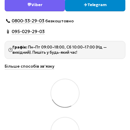
💬
Viber
✈️
Telegram
📞
0800-33-29-03
безкоштовно
📱
095-029-29-03
Графік:
Пн–Пт 09:00–18:00, Сб 10:00–17:00 (Нд —
🕒
вихідний). Пишіть у будь-який час!
Більше способів звʼязку