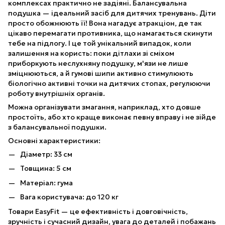
комплексах практично не задіяні. Балансувальна
подушка — ідеальний засіб для дитячих тренувань. Діти
просто обожнюють її! Вона нагадує атракціон, де так
цікаво перемагати противника, що намагається скинути
тебе на підлогу. І це той унікальний випадок, коли
залишення на користь: поки дітлахи зі сміхом
приборкують неслухняну подушку, м'язи не лише
зміцнюються, а й гумові шипи активно стимулюють
біологічно активні точки на дитячих стопах, регулюючи
роботу внутрішніх органів.
Можна організувати змагання, наприклад, хто довше
простоїть, або хто краще виконає певну вправу і не зійде
з балансувальної подушки.
Основні характеристики:
Діаметр: 33 см
Товщина: 5 см
Матеріал: гума
Вага користувача: до 120 кг
Товари EasyFit — це ефективність і довговічність,
зручність і сучасний дизайн, увага до деталей і побажань