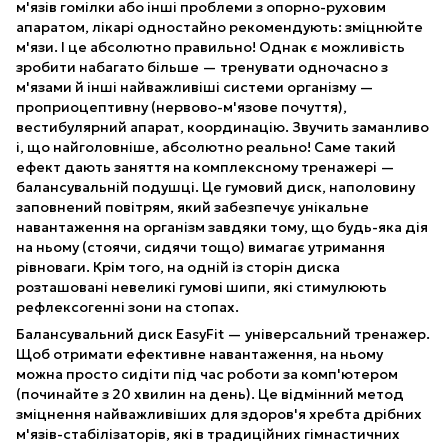
м'язів гомілки або інші проблеми з опорно-руховим
апаратом, лікарі одностайно рекомендують: зміцнюйте
м'язи. І це абсолютно правильно! Однак є можливість
зробити набагато більше — тренувати одночасно з
м'язами й інші найважливіші системи організму —
проприоцептивну (нервово-м'язове почуття),
вестибулярний апарат, координацію. Звучить заманливо
і, що найголовніше, абсолютно реально! Саме такий
ефект дають заняття на комплексному тренажері —
балансувальній подушці. Це гумовий диск, наполовину
заповнений повітрям, який забезпечує унікальне
навантаження на організм завдяки тому, що будь-яка дія
на ньому (стоячи, сидячи тощо) вимагає утримання
рівноваги. Крім того, на одній із сторін диска
розташовані невеликі гумові шипи, які стимулюють
рефлексогенні зони на стопах.
Балансувальний диск EasyFit — універсальний тренажер.
Щоб отримати ефективне навантаження, на ньому
можна просто сидіти під час роботи за комп'ютером
(починайте з 20 хвилин на день). Це відмінний метод
зміцнення найважливіших для здоров'я хребта дрібних
м'язів-стабілізаторів, які в традиційних гімнастичних