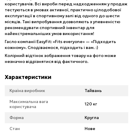
користувачів. Всі вироби перед надходженням у продаж
тестуються в умовах активної, практично цілодобової
експлуатації в спортивному залі від одного до шести
місяців. Такі випробування дозволяють з упевненістю
рекомендувати спортивний інвентар для
найекстремальніших умов використання!
Гасло компанії EasyFit: «Fits everyone» — «Підходить
кожному». Сподіваємося, підходить і вам. :)
Колірний відтінок зображення товару на фото може
незначно відрізнятися від фактичного.
Характеристики
Країна виробник
Тайвань
Максимальна вага
120 кг
користувача
Форма
Кругла
Стан
Нове