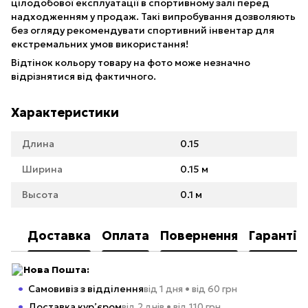
цілодобової експлуатації в спортивному залі перед
надходженням у продаж. Такі випробування дозволяють
без огляду рекомендувати спортивний інвентар для
екстремальних умов використання!
Відтінок кольору товару на фото може незначно
відрізнятися від фактичного.
Характеристики
Длина
0.15
Ширина
0.15 м
Высота
0.1 м
Доставка
Оплата
Повернення
Гарантія
Нова Пошта:
Самовивіз з відділення
від 1 дня • від 60 грн
Доставка кур’єром
від 2 днів • від 110 грн