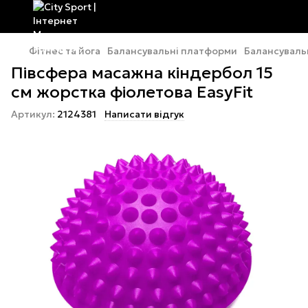
Фітнес та йога
Балансувальні платформи
Балансувальн
Півсфера масажна кіндербол 15
см жорстка фіолетова EasyFit
Артикул:
2124381
Написати відгук