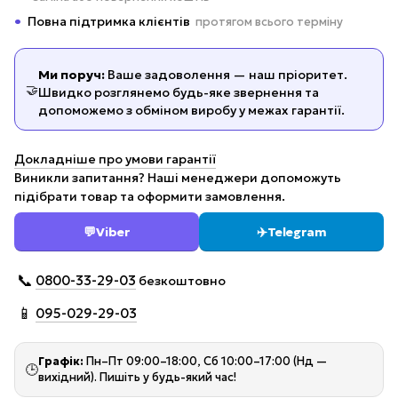
Повна підтримка клієнтів
протягом всього терміну
Ми поруч:
Ваше задоволення — наш пріоритет.
🤝
Швидко розглянемо будь-яке звернення та
допоможемо з обміном виробу у межах гарантії.
Докладніше про умови гарантії
Виникли запитання? Наші менеджери допоможуть
підібрати товар та оформити замовлення.
💬
Viber
✈️
Telegram
📞
0800-33-29-03
безкоштовно
📱
095-029-29-03
Графік:
Пн–Пт 09:00–18:00, Сб 10:00–17:00 (Нд —
🕒
вихідний). Пишіть у будь-який час!