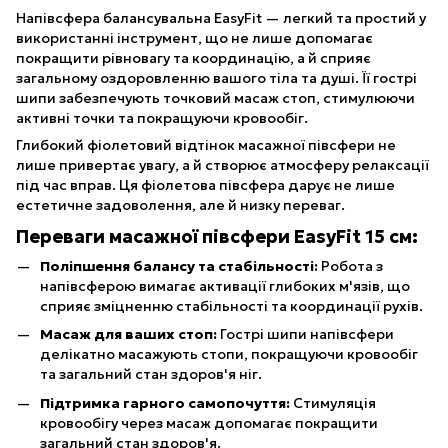
Напівсфера балансувальна EasyFit — легкий та простий у
використанні інструмент, що не лише допомагає
покращити рівновагу та координацію, а й сприяє
загальному оздоровленню вашого тіла та душі. Її гострі
шипи забезпечують точковий масаж стоп, стимулюючи
активні точки та покращуючи кровообіг.
Глибокий фіолетовий відтінок масажної півсфери не
лише привертає увагу, а й створює атмосферу релаксації
під час вправ. Ця фіолетова півсфера дарує не лише
естетичне задоволення, але й низку переваг.
Переваги масажної півсфери EasyFit 15 см:
Поліпшення балансу та стабільності:
Робота з
напівсферою вимагає активації глибоких м'язів, що
сприяє зміцненню стабільності та координації рухів.
Масаж для ваших стоп:
Гострі шипи напівсфери
делікатно масажують стопи, покращуючи кровообіг
та загальний стан здоров'я ніг.
Підтримка гарного самопочуття:
Стимуляція
кровообігу через масаж допомагає покращити
загальний стан здоров'я.