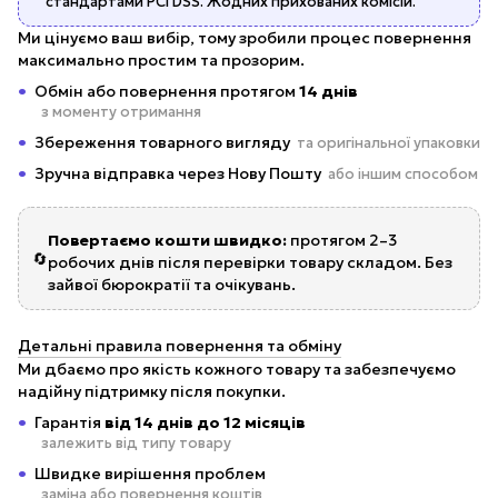
стандартами PCI DSS. Жодних прихованих комісій.
Ми цінуємо ваш вибір, тому зробили процес повернення
максимально простим та прозорим.
Обмін або повернення протягом
14 днів
з моменту отримання
Збереження товарного вигляду
та оригінальної упаковки
Зручна відправка через Нову Пошту
або іншим способом
Повертаємо кошти швидко:
протягом 2–3
🔄
робочих днів після перевірки товару складом. Без
зайвої бюрократії та очікувань.
Детальні правила повернення та обміну
Ми дбаємо про якість кожного товару та забезпечуємо
надійну підтримку після покупки.
Гарантія
від 14 днів до 12 місяців
залежить від типу товару
Швидке вирішення проблем
заміна або повернення коштів