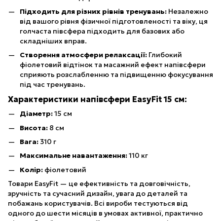
Підходить для різних рівнів тренувань:
Незалежно
від вашого рівня фізичної підготовленості та віку, ця
голчаста півсфера підходить для базових або
складніших вправ.
Створення атмосфери релаксації:
Глибокий
фіолетовий відтінок та масажний ефект напівсфери
сприяють розслабленню та підвищенню фокусування
під час тренувань.
Характеристики напівсфери EasyFit 15 см:
Діаметр:
15 см
Висота:
8 см
Вага:
310 г
Максимальне навантаження:
110 кг
Колір:
фіолетовий
Товари EasyFit — це ефективність та довговічність,
зручність та сучасний дизайн, увага до деталей та
побажань користувачів. Всі вироби тестуються від
одного до шести місяців в умовах активної, практично