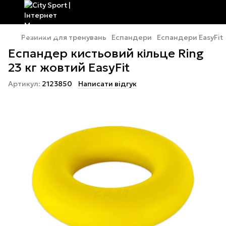
Резинки для тренувань
Еспандери
Еспандери EasyFit
Еспандер кистьовий кільце Ring
23 кг жовтий EasyFit
Артикул:
2123850
Написати відгук