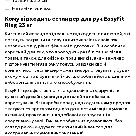
Товщина: 2,2 см
Матеріал: силікон
Кому підходить еспандер для рук EasyFit
Ring 23 кг
Кистьовий еспандер ідеально підходить для людей, які
прагнуть покращити силу та витривалість своїх рук,
незалежно від рівня фізичної підготовки. Він особливо
корисний для тих, хто проходить реабілітацію після
травм, а також для офісних працівників, яким важливо
підтримувати м'язи рук у тонусі. Завдяки своїй
компактності, еспандер можна використовувати у будь-
якому місці та в будь-який час, що робить його відмінним
вибором для активного способу життя.
EasyFit - це ефективність та довговічність, зручність і
сучасний дизайн, увага до деталей та побажань
користувачів. Всі вироби перед надходженням у продаж
тестуються протягом одного до шести місяців в умовах
активної, практично цілодобової експлуатації в
спортивному залі. Такі випробування дозволяють без
огляду рекомендувати спортивний інвентар для
екстремальних умов використання!