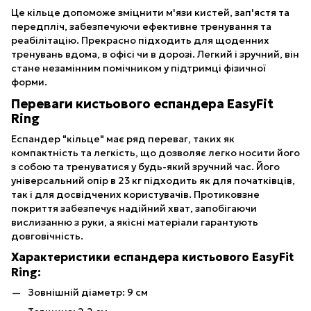
Це кільце допоможе зміцнити м'язи кистей, зап'ястя та
передпліч, забезпечуючи ефективне тренування та
реабілітацію. Прекрасно підходить для щоденних
тренувань вдома, в офісі чи в дорозі. Легкий і зручний, він
стане незамінним помічником у підтримці фізичної
форми.
Переваги кистьового еспандера EasyFit
Ring
Еспандер "кільце" має ряд переваг, таких як
компактність та легкість, що дозволяє легко носити його
з собою та тренуватися у будь-який зручний час. Його
універсальний опір в 23 кг підходить як для початківців,
так і для досвідчених користувачів. Протиковзне
покриття забезпечує надійний хват, запобігаючи
вислизанню з руки, а якісні матеріали гарантують
довговічність.
Характеристики еспандера кистьового EasyFit
Ring:
Зовнішній діаметр: 9 см