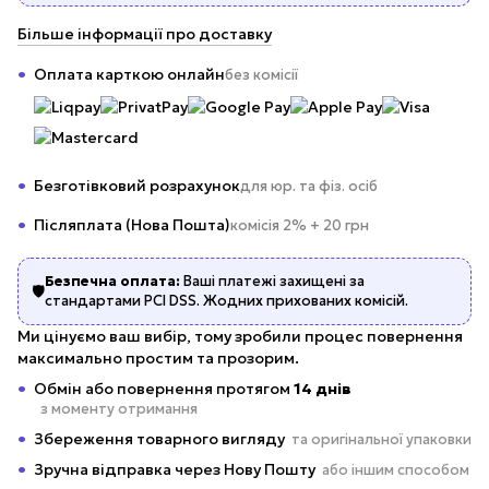
Більше інформації про доставку
Оплата карткою онлайн
без комісії
Безготівковий розрахунок
для юр. та фіз. осіб
Післяплата (Нова Пошта)
комісія 2% + 20 грн
Безпечна оплата:
Ваші платежі захищені за
🛡️
стандартами PCI DSS. Жодних прихованих комісій.
Ми цінуємо ваш вибір, тому зробили процес повернення
максимально простим та прозорим.
Обмін або повернення протягом
14 днів
з моменту отримання
Збереження товарного вигляду
та оригінальної упаковки
Зручна відправка через Нову Пошту
або іншим способом