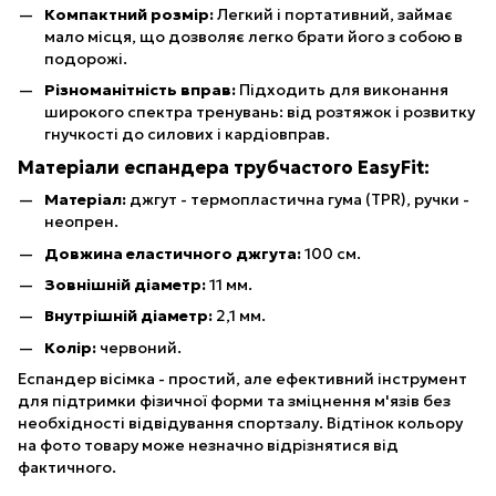
Компактний розмір:
Легкий і портативний, займає
мало місця, що дозволяє легко брати його з собою в
подорожі.
Різноманітність вправ:
Підходить для виконання
широкого спектра тренувань: від розтяжок і розвитку
гнучкості до силових і кардіовправ.
Матеріали еспандера трубчастого EasyFit:
Матеріал:
джгут - термопластична гума (TPR), ручки -
неопрен.
Довжина еластичного джгута:
100 см.
Зовнішній діаметр:
11 мм.
Внутрішній діаметр:
2,1 мм.
Колір:
червоний.
Еспандер вісімка - простий, але ефективний інструмент
для підтримки фізичної форми та зміцнення м'язів без
необхідності відвідування спортзалу. Відтінок кольору
на фото товару може незначно відрізнятися від
фактичного.