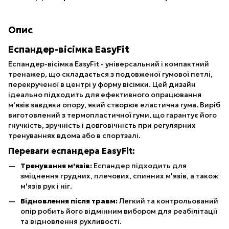
Опис
Еспандер-вісімка EasyFit
Еспандер-вісімка EasyFit - універсальний і компактний
тренажер, що складається з подовженої гумової петлі,
перекрученої в центрі у форму вісімки. Цей дизайн
ідеально підходить для ефективного опрацювання
м'язів завдяки опору, який створює еластична гума. Виріб
виготовлений з термопластичної гуми, що гарантує його
гнучкість, зручність і довговічність при регулярних
тренуваннях вдома або в спортзалі.
Переваги еспандера EasyFit:
Тренування м'язів:
Еспандер підходить для
зміцнення грудних, плечових, спинних м'язів, а також
м'язів рук і ніг.
Відновлення після травм:
Легкий та контрольований
опір робить його відмінним вибором для реабілітації
та відновлення рухливості.