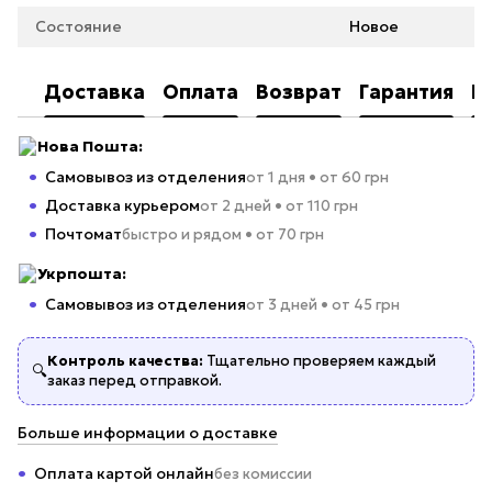
Состояние
Новое
Доставка
Оплата
Возврат
Гарантия
К
Нова Пошта:
Самовывоз из отделения
от 1 дня • от 60 грн
Доставка курьером
от 2 дней • от 110 грн
Почтомат
быстро и рядом • от 70 грн
Укрпошта:
Самовывоз из отделения
от 3 дней • от 45 грн
Контроль качества:
Тщательно проверяем каждый
🔍
заказ перед отправкой.
Больше информации о доставке
Оплата картой онлайн
без комиссии