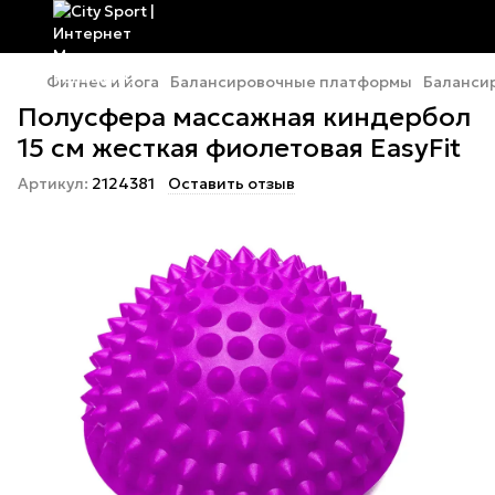
Фитнес и йога
Балансировочные платформы
Баланси
Полусфера массажная киндербол
15 см жесткая фиолетовая EasyFit
Артикул:
2124381
Оставить отзыв