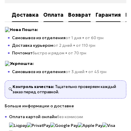
Доставка
Оплата
Возврат
Гарантия
К
Нова Пошта:
Самовывоз из отделения
от 1 дня • от 60 грн
Доставка курьером
от 2 дней • от 110 грн
Почтомат
быстро и рядом • от 70 грн
Укрпошта:
Самовывоз из отделения
от 3 дней • от 45 грн
Контроль качества:
Тщательно проверяем каждый
🔍
заказ перед отправкой.
Больше информации о доставке
Оплата картой онлайн
без комиссии