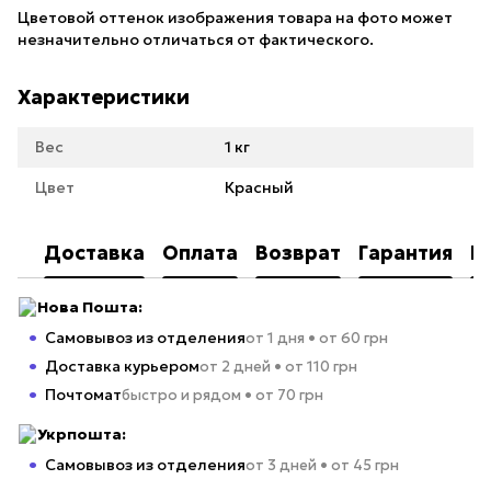
Цветовой оттенок изображения товара на фото может
незначительно отличаться от фактического.
Характеристики
Вес
1 кг
Цвет
Красный
Доставка
Оплата
Возврат
Гарантия
К
Нова Пошта:
Самовывоз из отделения
от 1 дня • от 60 грн
Доставка курьером
от 2 дней • от 110 грн
Почтомат
быстро и рядом • от 70 грн
Укрпошта:
Самовывоз из отделения
от 3 дней • от 45 грн