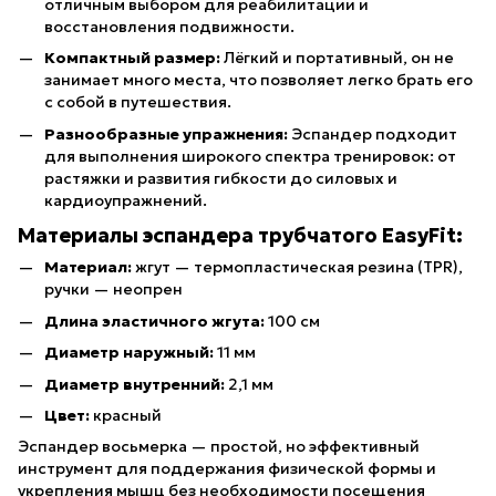
отличным выбором для реабилитации и
восстановления подвижности.
Компактный размер:
Лёгкий и портативный, он не
занимает много места, что позволяет легко брать его
с собой в путешествия.
Разнообразные упражнения:
Эспандер подходит
для выполнения широкого спектра тренировок: от
растяжки и развития гибкости до силовых и
кардиоупражнений.
Материалы эспандера трубчатого EasyFit:
Материал:
жгут — термопластическая резина (TPR),
ручки — неопрен
Длина эластичного жгута:
100 см
Диаметр наружный:
11 мм
Диаметр внутренний:
2,1 мм
Цвет:
красный
Эспандер восьмерка — простой, но эффективный
инструмент для поддержания физической формы и
укрепления мышц без необходимости посещения