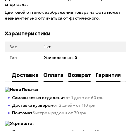
спортзала.
Цветовой оттенок изображения товара на фото может
незначительно отличаться от фактического.
Характеристики
Вес
1 кг
Тип
Универсальный
Доставка
Оплата
Возврат
Гарантия
К
Нова Пошта:
Самовывоз из отделения
от 1 дня • от 60 грн
Доставка курьером
от 2 дней • от 110 грн
Почтомат
быстро и рядом • от 70 грн
Укрпошта: