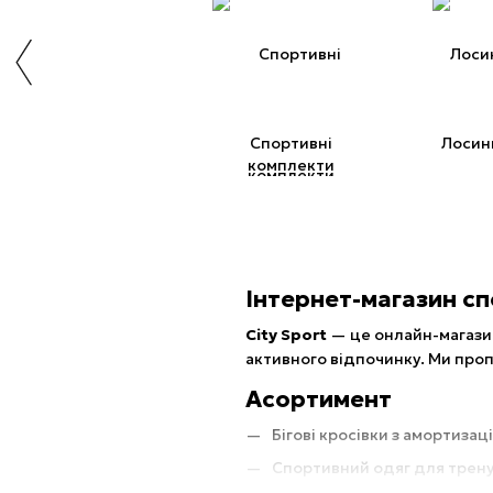
Спортивні
Лосин
комплекти
Інтернет-магазин сп
City Sport
— це онлайн-магази
активного відпочинку. Ми про
Асортимент
Бігові кросівки з амортизац
Спортивний одяг для трену