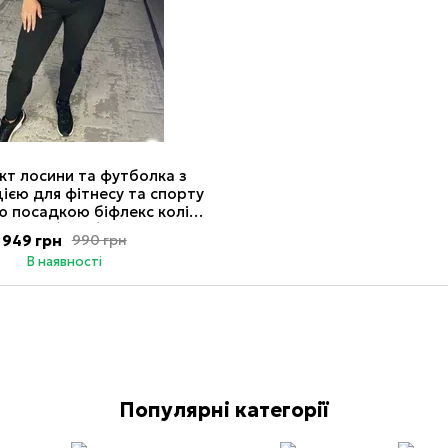
кт лосини та футболка з
ією для фітнесу та спорту
ю посадкою біфлекс колір
чорний (5274) 2XL
949 грн
990 грн
В наявності
Популярні категорії