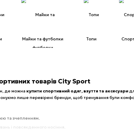
и
Майки та футболки
Топи
Спорт
ортивних товарів City Sport
н, де можна
купити спортивний одяг, взуття та аксесуари
дл
понуємо лише перевірені бренди, щоб тренування були комф
ією та зчепленням.
вань і повсякденного носіння.