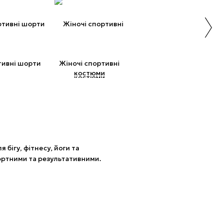
ивні шорти
Жіночі спортивні
костюми
я бігу, фітнесу, йоги та
ортними та результативними.