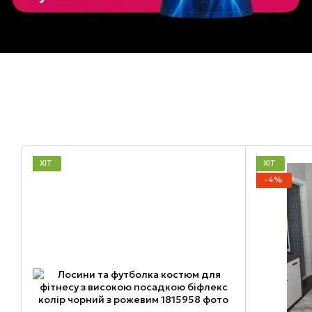
ХІТ
ХІТ
−4%