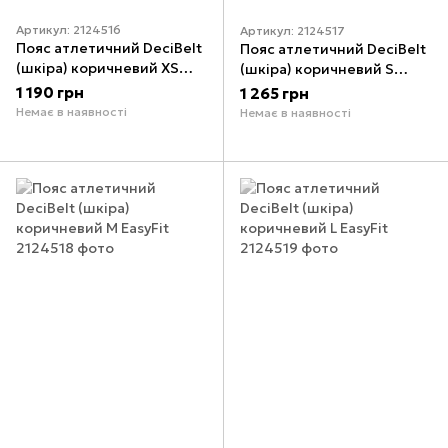
Артикул: 2124516
Артикул: 2124517
Пояс атлетичний DeciBelt
Пояс атлетичний DeciBelt
(шкіра) коричневий XS
(шкіра) коричневий S
EasyFit
EasyFit
1 190 грн
1 265 грн
Немає в наявності
Немає в наявності