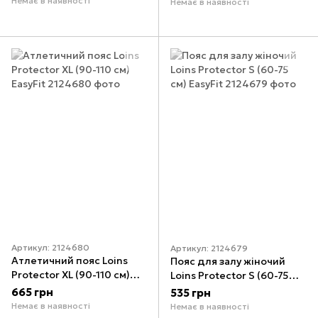
Немає в наявності
Немає в наявності
Артикул: 2124680
Артикул: 2124679
Атлетичний пояс Loins
Пояс для залу жіночий
Protector ХL (90-110 см)
Loins Protector S (60-75
EasyFit
см) EasyFit
665 грн
535 грн
Немає в наявності
Немає в наявності