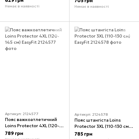
629 грн
705 грн
Немає в наявності
Немає в наявності
Артикул: 2124577
Артикул: 2124578
Пояс важкоатлетичний
Пояс штангіста Loins
Loins Protector 4ХL (120-
Protector 3ХL (110-130 см)
145 см) EasyFit
EasyFit
789 грн
785 грн