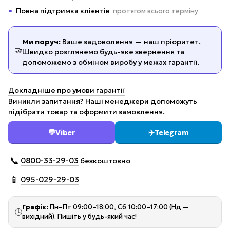
Повна підтримка клієнтів
протягом всього терміну
Ми поруч:
Ваше задоволення — наш пріоритет.
🤝
Швидко розглянемо будь-яке звернення та
допоможемо з обміном виробу у межах гарантії.
Докладніше про умови гарантії
Виникли запитання? Наші менеджери допоможуть
підібрати товар та оформити замовлення.
💬
Viber
✈️
Telegram
📞
0800-33-29-03
безкоштовно
📱
095-029-29-03
Графік:
Пн–Пт 09:00–18:00, Сб 10:00–17:00 (Нд —
🕒
вихідний). Пишіть у будь-який час!