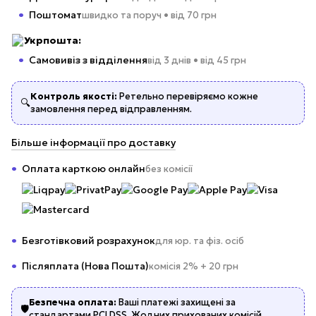
Поштомат
швидко та поруч • від 70 грн
Укрпошта:
Самовивіз з відділення
від 3 днів • від 45 грн
Контроль якості:
Ретельно перевіряємо кожне
🔍
замовлення перед відправленням.
Більше інформації про доставку
Оплата карткою онлайн
без комісії
Безготівковий розрахунок
для юр. та фіз. осіб
Післяплата (Нова Пошта)
комісія 2% + 20 грн
Безпечна оплата:
Ваші платежі захищені за
🛡️
стандартами PCI DSS. Жодних прихованих комісій.