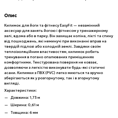
Опис
Килимок для йоги та фітнесу EasyFit — незамінний
аксесуар для занять йогою і фітнесом у тренажерному
залі, вдома або в парку. Він захищає коліна, лікті та спину
від пошкоджень, які неминучі при виконанні вправ на
твердій підлозі або холодній землі. Завдяки своїм
теплоізоляційним властивостям, килимок робить
тренування в погано опалюваних приміщеннях
комфортними. Текстурована поверхня не ковзає,
дозволяючи з легкістю виконувати будь-які статичні
асани. Килимки з ПВХ (PVC) легко миються та зручно
зберігаються як у розгорнутому, так і в згорнутому
вигляді.
Характеристики:
Довжина: 1,73 м
Ширина: 0,61 м
Товщина: 6 мм