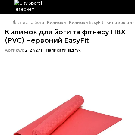
Фітнес та йога
Килимки
Килимки EasyFit
Килимок для 
Килимок для йоги та фітнесу ПВХ
(PVC) Червоний EasyFit
Артикул:
2124271
Написати відгук