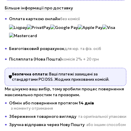
Більше інформації про доставку
Оплата карткою онлайн
без комісії
Безготівковий розрахунок
для юр. та фіз. осіб
Післяплата (Нова Пошта)
комісія 2% + 20 грн
Безпечна оплата:
Ваші платежі захищені за
🛡️
стандартами PCI DSS. Жодних прихованих комісій.
Ми цінуємо ваш вибір, тому зробили процес повернення
максимально простим та прозорим.
Обмін або повернення протягом
14 днів
з моменту отримання
Збереження товарного вигляду
та оригінальної упаковки
Зручна відправка через Нову Пошту
або іншим способом