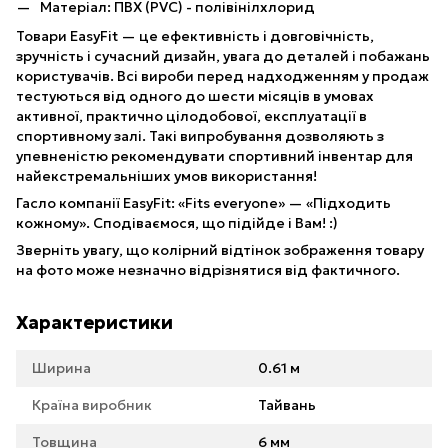
Матеріал: ПВХ (PVC) - полівінілхлорид
Товари EasyFit — це ефективність і довговічність,
зручність і сучасний дизайн, увага до деталей і побажань
користувачів. Всі вироби перед надходженням у продаж
тестуються від одного до шести місяців в умовах
активної, практично цілодобової, експлуатації в
спортивному залі. Такі випробування дозволяють з
упевненістю рекомендувати спортивний інвентар для
найекстремальніших умов використання!
Гасло компанії EasyFit: «Fits everyone» — «Підходить
кожному». Сподіваємося, що підійде і Вам! :)
Зверніть увагу, що колірний відтінок зображення товару
на фото може незначно відрізнятися від фактичного.
Характеристики
Ширина
0.61 м
Країна виробник
Тайвань
Товщина
6 мм