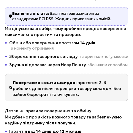
Безпечна оплата:
Ваші платежі захищені за
🛡️
стандартами PCI DSS. Жодних прихованих комісій.
Ми цінуємо ваш вибір, тому зробили процес повернення
максимально простим та прозорим.
Обмін або повернення протягом
14 днів
з моменту отримання
Збереження товарного вигляду
та оригінальної упаковки
Зручна відправка через Нову Пошту
або іншим способом
Повертаємо кошти швидко:
протягом 2–3
🔄
робочих днів після перевірки товару складом. Без
зайвої бюрократії та очікувань.
Детальні правила повернення та обміну
Ми дбаємо про якість кожного товару та забезпечуємо
надійну підтримку після покупки.
Гарантія
від 14 днів до 12 місяців