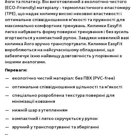
йоги та пілатесу. Він виготовлений з екологічно чистого
(ECO-Friendly) матеріалу - термопластичного еластомеру
(TPE), що надає килимку високі нековзні властивості і
оптимальне співвідношення м'якості та пружності для
максимально комфортних тренувань. Килимки EasyFit
легко набувають форму поверхні тренування і без зусиль
згортаються у компактний рулон. Завдяки невеликій вазі
килимка його зручно транспортувати. Килимки EasyFit
виробляються на найсучаснішому обладнанні, що
забезпечує їхню найвищу довговічність у порівнянні з
іншими аналогами.
Переваги:
екологічно чистий матеріал: без ПВХ (PVC-free)
оптимальне співвідношення щільності та м'якості
спеціально розроблена текстура поверхні для
мінімізації ковзання
нижній шар з утепленням
компактний і легко скручується у рулон
зручний у транспортуванні та зберіганні