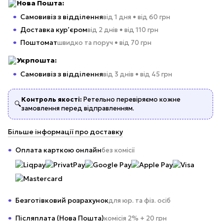
Нова Пошта:
Самовивіз з відділення
від 1 дня • від 60 грн
Доставка кур’єром
від 2 днів • від 110 грн
Поштомат
швидко та поруч • від 70 грн
Укрпошта:
Самовивіз з відділення
від 3 днів • від 45 грн
Контроль якості:
Ретельно перевіряємо кожне
🔍
замовлення перед відправленням.
Більше інформації про доставку
Оплата карткою онлайн
без комісії
Безготівковий розрахунок
для юр. та фіз. осіб
Післяплата (Нова Пошта)
комісія 2% + 20 грн