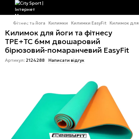
Фітнес та йога
Килимки
Килимки EasyFit
Килимок для
Килимок для йоги та фітнесу
TPE+TC 6мм двошаровий
бірюзовий-помаранчевий EasyFit
Артикул:
2124288
Написати відгук