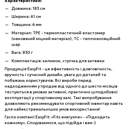
Характеристики:
Довжина: 183 см
Ширина: 61 см
Товщина: 6 мм
Матеріал: TPE - термопластичний еластомер
(нековзний міцний матеріал), TC - теплоізоляційний
шар
Вага: 830 г
Комплектація: килимок, стрічка для затяжки
Продукція EasyFit - це ефективність і довговічність,
зручність і сучасний дизайн, увага до деталей та
побажань користувачів. Всі вироби перед
надходженням у продаж від одного до шести місяців
тестуються в умовах активної, практично цілодобової
експлуатації у спортивному залі. Такі випробування
дозволяють рекомендувати спортивний інвентар навіть
для найекстремальніших умов використання!
Гасло компанії EasyFit: «Fits everyone» - «Підходить
кожному». Сподіваємося, що підійде і вам :)