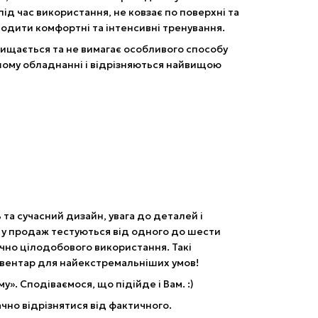
ід час використання, не ковзає по поверхні та
одити комфортні та інтенсивні тренування.
чищається та не вимагає особливого способу
ішому обладнанні і відрізняються найвищою
ь та сучасний дизайн, увага до деталей і
 у продаж тестуються від одного до шести
ично цілодобового використання. Такі
вентар для найекстремальніших умов!
му». Сподіваємося, що підійде і Вам. :)
чно відрізнятися від фактичного.