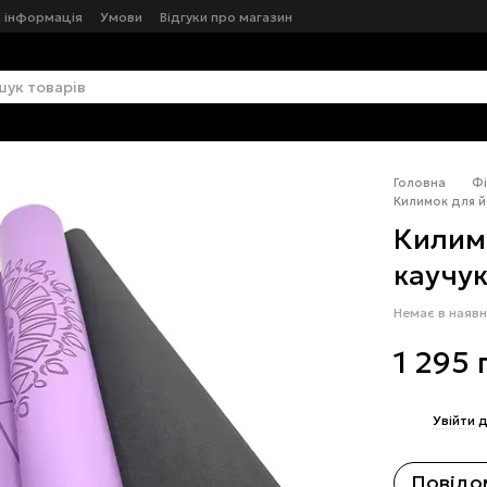
 інформація
Умови
Відгуки про магазин
Головна
Фі
Килимок для й
Килим
каучук
Немає в наявн
1 295 
%
Увійти
д
Повідом