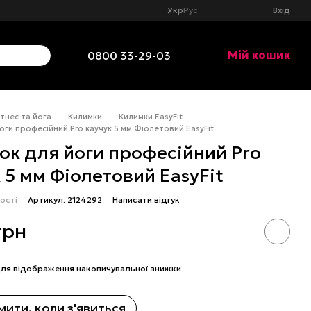
Укр
Рус
Вхід
Мій кошик
0800 33-29-03
тнес та йога
Килимки
Килимки EasyFit
оги професійний Pro каучук 5 мм Фіолетовий EasyFit
ок для йоги професійний Pro
 5 мм Фіолетовий EasyFit
ості
Артикул: 2124292
Написати відгук
грн
ля відображення накопичувальної знижки
ити, коли з'явиться