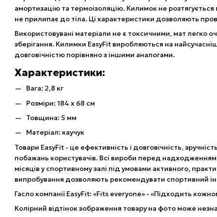
амортизацію та термоізоляцію. Килимок не розтягується п
не прилипає до тіла. Ці характеристики дозволяють пров
Використовувані матеріали не є токсичними, мат легко о
зберігання. Килимки EasyFit виробляються на найсучасн
довговічністю порівняно з іншими аналогами.
Характеристики:
Вага: 2,8 кг
Розміри: 184 х 68 см
Товщина: 5 мм
Матеріал: каучук
Товари EasyFit - це ефективність і довговічність, зручніст
побажань користувачів. Всі вироби перед надходженням
місяців у спортивному залі під умовами активного, практ
випробування дозволяють рекомендувати спортивний ін
Гасло компанії EasyFit: «Fits everyone» - «Підходить кожно
Колірний відтінок зображення товару на фото може незна