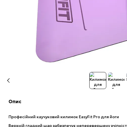
Опис
Професійний каучуковий килимок EasyFit Pro для йоги
Верхній гладкий шар забезпечує неперевершену зчіпність