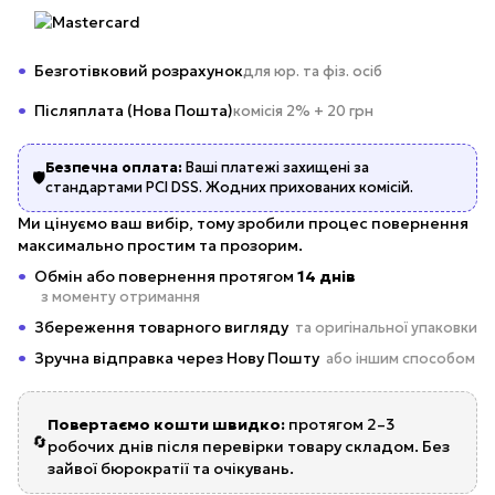
Безготівковий розрахунок
для юр. та фіз. осіб
Післяплата (Нова Пошта)
комісія 2% + 20 грн
Безпечна оплата:
Ваші платежі захищені за
🛡️
стандартами PCI DSS. Жодних прихованих комісій.
Ми цінуємо ваш вибір, тому зробили процес повернення
максимально простим та прозорим.
Обмін або повернення протягом
14 днів
з моменту отримання
Збереження товарного вигляду
та оригінальної упаковки
Зручна відправка через Нову Пошту
або іншим способом
Повертаємо кошти швидко:
протягом 2–3
🔄
робочих днів після перевірки товару складом. Без
зайвої бюрократії та очікувань.