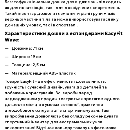
Багатофункціональна дошка для віджимань підходить
як для початківців, так і для досвідчених спортсменів.
Такий інвентар дозволить зміцнити різні групи м'язів
верхньої частини тіла та може використовуватися як у
домашніх умовах, так і в спортзалі.
Характеристики дошки з еспандерами EasyFit
Wave:
Довжина: 71 см
Ширина: 19 см
Товщина: 2,5 см
Матеріал: міцний ABS-пластик
Товари EasyFit - це ефективність і довговічність,
зручність і сучасний дизайн, увага до деталей та
побажань користувачів. Всі вироби перед
надходженням у продаж тестуються протягом одного
до шести місяців в умовах активної, практично
цілодобової експлуатації в спортивному залі. Такі
випробування дозволяють без огляду рекомендувати
спортивний інвентар для екстремальних умов
використання! Відтінок кольору товару на фото може