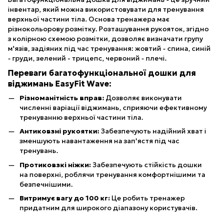
інвентар, який можна використовувати для тренування
верхньої частини тіла. Основа тренажера має
різнокольорову розмітку. Розташування рукояток, згідно
з колірною схемою розмітки, дозволяє визначати групу
м'язів, задіяних під час тренування: жовтий - спина, синій
- груди, зелений - трицепс, червоний - плечі.
Переваги багатофункціональної дошки для
віджимань EasyFit Wave:
Різноманітність вправ:
Дозволяє виконувати
численні варіації віджимань, сприяючи ефективному
тренуванню верхньої частини тіла.
Антиковзні рукоятки:
Забезпечують надійний хват і
зменшують навантаження на зап'ястя під час
тренувань.
Протиковзкі ніжки:
Забезпечують стійкість дошки
на поверхні, роблячи тренування комфортнішими та
безпечнішими.
Витримує вагу до 100 кг:
Це робить тренажер
придатним для широкого діапазону користувачів.