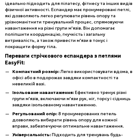
ідеально підходить для пілатесу, фітнесу та інших видів
фізичної активності. Еспандер має пронумеровані петлі,
які дозволяють легко регулювати рівень опору та
урізноманітнити тренувальний процес, спрямовуючи
навантаження на різні групи м'язів. Він допомагає
поліпшити координацію, гнучкість і загальну
витривалість, а також привести м'язи в тонус і
покращити форму тіла.
Переваги стрічкового еспандера з петлями
EasyFit:
Компактний розмір:
Легко використовувати вдома, в
офісі або в подорожах завдяки компактності та
невеликій вазі.
Ізольоване навантаження:
Ефективно тренує різні
групи м'язів, включаючи м'язи рук, ніг, торсу і сідниць
завдяки ізольованому навантаженню.
Регульований опір:
8 пронумерованих петель
дозволяють вибирати рівень опору для кожної
вправи, забезпечуючи оптимальне навантаження.
Універсальність:
Підходить для тренувань будь-