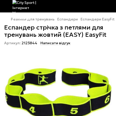
Резинки для тренувань
Еспандери
Еспандери EasyFit
Еспандер стрічка з петлями для
тренувань жовтий (EASY) EasyFit
Артикул:
2123844
Написати відгук