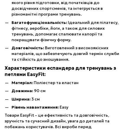
якого рівня підготовки, від початківців до
досвідчених спортсменів, та інтегрується в
різноманітні програми тренувань.
Багатофункціональність:
Ідеальний для пілатесу,
фітнесу, аеробіки, йоги, а також для силових
тренувань, допомагає спалювати калорії та
покращувати фізичну форму.
Довговічність:
Виготовлений з високоякісних
матеріалів, що забезпечують довгий термін служби
та стійкість до зношування.
Характеристики еспандера для тренувань з
петлями EasyFit:
Матеріал:
Поліестер та еластан
Довжина:
90 см
Ширина:
3 см
Рівень навантаження:
Easy
Товари EasyFit – це ефективність та довговічність,
зручність та сучасний дизайн, увага до деталей та
побажань користувачів. Всі вироби перед