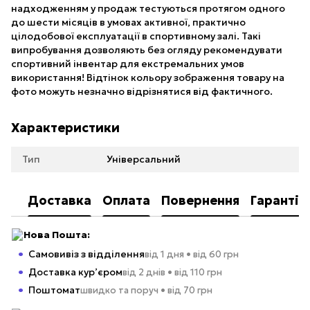
надходженням у продаж тестуються протягом одного
до шести місяців в умовах активної, практично
цілодобової експлуатації в спортивному залі. Такі
випробування дозволяють без огляду рекомендувати
спортивний інвентар для екстремальних умов
використання! Відтінок кольору зображення товару на
фото можуть незначно відрізнятися від фактичного.
Характеристики
Тип
Універсальний
Доставка
Оплата
Повернення
Гарантія
Нова Пошта:
Самовивіз з відділення
від 1 дня • від 60 грн
Доставка кур’єром
від 2 днів • від 110 грн
Поштомат
швидко та поруч • від 70 грн