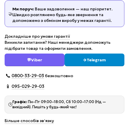
Ми поруч:
Ваше задоволення — наш пріоритет.
🤝
Швидко розглянемо будь-яке звернення та
допоможемо з обміном виробу у межах гарантії.
Докладніше про умови гарантії
Виникли запитання? Наші менеджери допоможуть
підібрати товар та оформити замовлення.
💬
Viber
✈️
Telegram
📞
0800-33-29-03
безкоштовно
📱
095-029-29-03
Графік:
Пн–Пт 09:00–18:00, Сб 10:00–17:00 (Нд —
🕒
вихідний). Пишіть у будь-який час!
Більше способів звʼязку