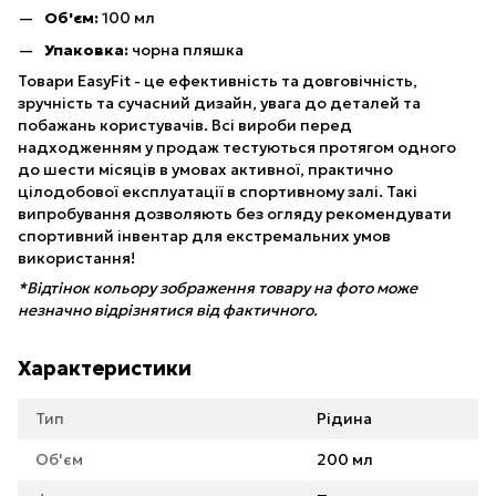
Об'єм:
100 мл
Упаковка:
чорна пляшка
Товари EasyFit - це ефективність та довговічність,
зручність та сучасний дизайн, увага до деталей та
побажань користувачів. Всі вироби перед
надходженням у продаж тестуються протягом одного
до шести місяців в умовах активної, практично
цілодобової експлуатації в спортивному залі. Такі
випробування дозволяють без огляду рекомендувати
спортивний інвентар для екстремальних умов
використання!
*Відтінок кольору зображення товару на фото може
незначно відрізнятися від фактичного.
Характеристики
Тип
Рідина
Об'єм
200 мл