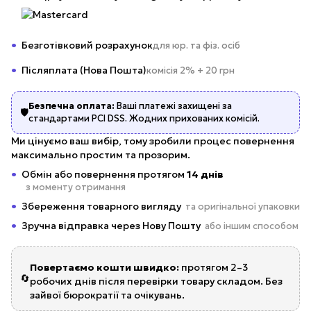
Безготівковий розрахунок
для юр. та фіз. осіб
Післяплата (Нова Пошта)
комісія 2% + 20 грн
Безпечна оплата:
Ваші платежі захищені за
🛡️
стандартами PCI DSS. Жодних прихованих комісій.
Ми цінуємо ваш вибір, тому зробили процес повернення
максимально простим та прозорим.
Обмін або повернення протягом
14 днів
з моменту отримання
Збереження товарного вигляду
та оригінальної упаковки
Зручна відправка через Нову Пошту
або іншим способом
Повертаємо кошти швидко:
протягом 2–3
🔄
робочих днів після перевірки товару складом. Без
зайвої бюрократії та очікувань.