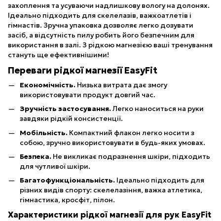
захоплення та усуваючи надлишкову вологу на долонях.
Ідеально підходить для скелелазів, важкоатлетів і
гімнастів. Зручна упаковка дозволяє легко дозувати
засіб, а відсутність пилу робить його безпечним для
використання в залі. З рідкою магнезією ваші тренування
стануть ще ефективнішими!
Переваги рідкої магнезії EasyFit
Економічність.
Низька витрата дає змогу
використовувати продукт довгий час.
Зручність застосування.
Легко наноситься на руки
завдяки рідкій консистенції.
Мобільність.
Компактний флакон легко носити з
собою, зручно використовувати в будь-яких умовах.
Безпека.
Не викликає подразнення шкіри, підходить
для чутливої шкіри.
Багатофункціональність.
Ідеально підходить для
різних видів спорту: скелелазіння, важка атлетика,
гімнастика, кросфіт, пілон.
Характеристики рідкої магнезії для рук EasyFit