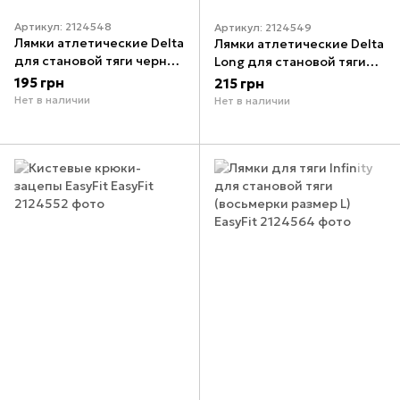
Артикул: 2124548
Артикул: 2124549
Лямки атлетические Delta
Лямки атлетические Delta
для становой тяги черные
Long для становой тяги
EasyFit
черные EasyFit
195 грн
215 грн
Нет в наличии
Нет в наличии