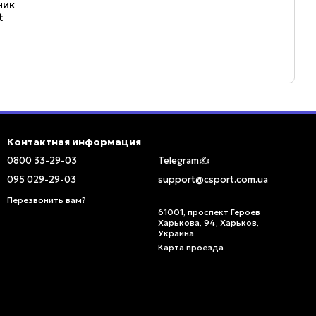
ник
t
Контактная информация
0800 33-29-03
Telegram✍️
095 029-29-03
support@csport.com.ua
Перезвонить вам?
61001, проспект Героев
Харькова, 94, Харьков,
Украина
Карта проезда