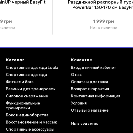
hinUP черный EasyFit
Раздвижной распорный тур
PowerBar 130-170 см EasyFi
49 грн
1 999 грн
 наличии
Нет в наличии
Каталог
Клиентам
Спортивная одежда Loola
Вход в личный кабинет
Спортивная одежда
О нас
Фитнес и йога
Оплата и доставка
Резинки для тренировок
Возврат и гарантия
Силовое снаряжение
Контактная информация
Функциональные
Условия
тренировки
Отзывы о магазине
Бокс и единоборства
Восстановление и массаж
Мы в соцсетях
Спортивные аксессуары