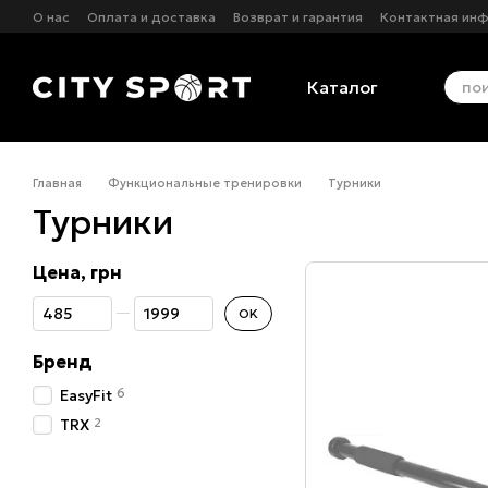
Перейти к основному контенту
О нас
Оплата и доставка
Возврат и гарантия
Контактная ин
Каталог
Главная
Функциональные тренировки
Турники
Турники
Цена, грн
От Цена, грн
До Цена, грн
OK
Бренд
6
EasyFit
2
TRX