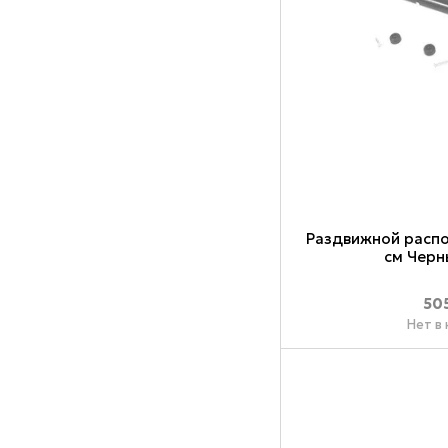
Раздвижной распо
см Черн
50
Нет в