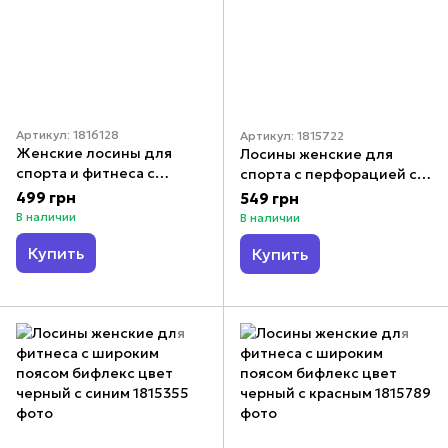
Артикул: 1816128
Артикул: 1815722
Женские лосины для
Лосины женские для
спорта и фитнеса с
спорта с перфорацией с
утяжкой бифлекс цвет
высокой посадкой
499 грн
549 грн
черный с синей полосой
бифлекс цвет черный с
В наличии
В наличии
синей и розовой полосой
Купить
Купить