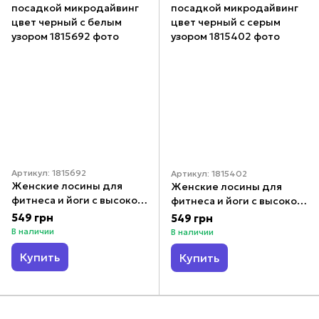
Артикул: 1815692
Артикул: 1815402
Женские лосины для
Женские лосины для
фитнеса и йоги с высокой
фитнеса и йоги с высокой
посадкой микродайвинг
посадкой микродайвинг
549 грн
549 грн
цвет черный с белым
цвет черный с серым
В наличии
В наличии
узором
узором
Купить
Купить