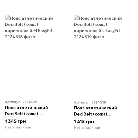
Артикул: 2124518
Артикул: 2124519
Пояс атлетический
Пояс атлетический
DeciBelt (кожа)
DeciBelt (кожа)
коричневый M EasyFit
коричневый L EasyFit
1 345 грн
1 415 грн
Нет в наличии
Нет в наличии