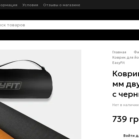
формация
Условия
Отзывы о магазине
Главная
Фи
Коврик для йо
EasyFit
Коврик
мм дв
с черн
Нет в наличии
739 г
%
Войти
д