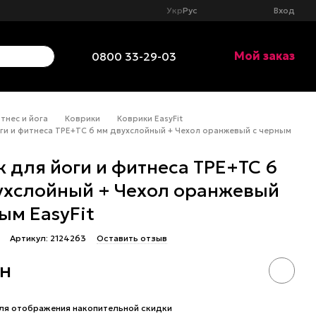
Укр
Рус
Вход
Мой заказ
0800 33-29-03
тнес и йога
Коврики
Коврики EasyFit
ги и фитнеса TPE+TC 6 мм двухслойный + Чехол оранжевый с черным
 для йоги и фитнеса TPE+TC 6
ухслойный + Чехол оранжевый
ым EasyFit
Артикул: 2124263
Оставить отзыв
рн
ля отображения накопительной скидки