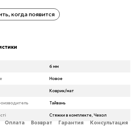
ть, когда появится
истики
6 мм
е
Новое
Коврик/мат
роизводитель
Тайвань
сті
Стяжки в комплекте, Чехол
Оплата
Возврат
Гарантия
Консультация