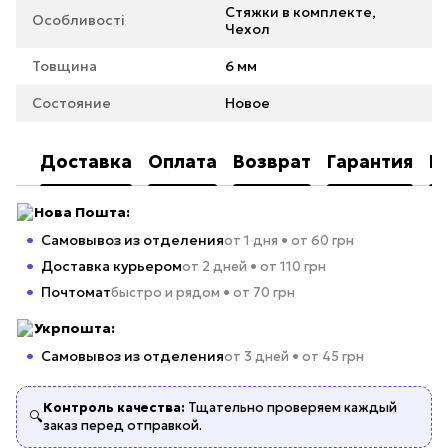
Стяжки в комплекте,
Особливості
Чехол
Товщина
6 мм
Состояние
Новое
Доставка
Оплата
Возврат
Гарантия
К
Нова Пошта:
Самовывоз из отделения
от 1 дня • от 60 грн
Доставка курьером
от 2 дней • от 110 грн
Почтомат
быстро и рядом • от 70 грн
Укрпошта:
Самовывоз из отделения
от 3 дней • от 45 грн
Контроль качества:
Тщательно проверяем каждый
🔍
заказ перед отправкой.