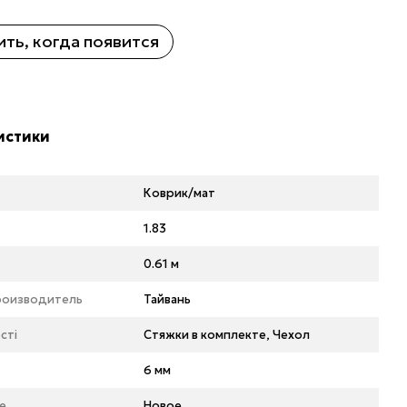
ть, когда появится
истики
Коврик/мат
1.83
0.61 м
роизводитель
Тайвань
сті
Стяжки в комплекте, Чехол
6 мм
е
Новое