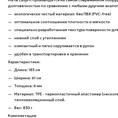
Маты EasyFit производятся на самом современном обор
долговечностью по сравнению с любыми другими аналог
экологически чистый материал: без ПВХ (PVC-free)
оптимальное соотношение плотности и мягкости
специально разработанная текстура поверхности дл
нижний слой с утеплением
компактный и легко скручивается в рулон
удобен в транспортировке и хранении
Характеристики:
Длина: 183 см
Ширина: 61 см
Толщина: 6 мм
Материал: TPE - термопластичный эластомер (нескол
теплоизоляционный слой.
Вес: 830 г
Комплектация: