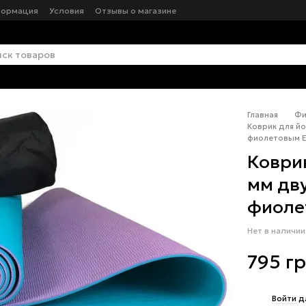
формация
Условия
Отзывы о магазине
Главная
Фи
Коврик для йо
фиолетовым E
Коврик
мм дв
фиоле
Нет в наличии
795 г
%
Войти
д