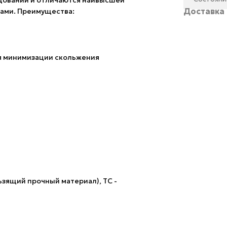
удовании и отличаются наивысшей
Доставка
ами. Преимущества:
я минимизации скольжения
ьзящий прочный материал), TC -