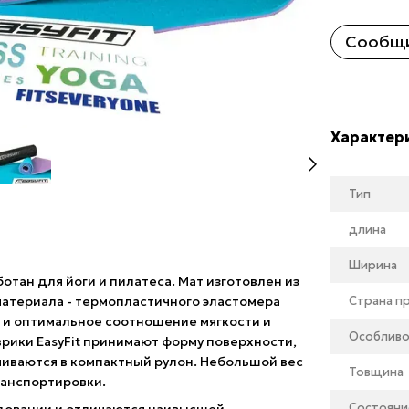
Сообщи
Характер
Тип
длина
Ширина
отан для йоги и пилатеса. Мат изготовлен из
 материала - термопластичного эластомера
Страна п
а и оптимальное соотношение мягкости и
Особливо
рики EasyFit принимают форму поверхности,
учиваются в компактный рулон. Небольшой вес
Товщина
ранспортировки.
Состояни