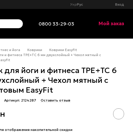
Укр
Рус
Вход
Мой заказ
0800 33-29-03
тнес и йога
Коврики
Коврики EasyFit
ги и фитнеса TPE+TC 6 мм двухслойный + Чехол мятный с
asyFit
 для йоги и фитнеса TPE+TC 6
ухслойный + Чехол мятный с
товым EasyFit
Артикул: 2124287
Оставить отзыв
рн
ля отображения накопительной скидки