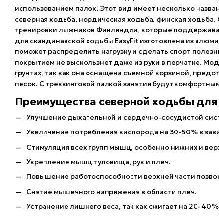
использованием палок. Этот вид имеет несколько назв
северная ходьба, нордическая ходьба, финская ходьба.
тренировки лыжников Финляндии, которые поддерживаю
для скандинавской ходьбы EasyFit изготовлена из алюмин
поможет распределить нагрузку и сделать спорт полезн
покрытием не выскользнет даже из руки в перчатке. Мо
грунтах, так как она оснащена съемной корзиной, пред
песок. С треккинговой палкой занятия будут комфортны
Преимущества северной ходьбы для 
Улучшение дыхательной и сердечно-сосудистой сис
Увеличение потребления кислорода на 30-50% в зав
Стимуляция всех групп мышц, особенно нижних и вер
Укрепление мышц туловища, рук и плеч.
Повышение работоспособности верхней части позво
Снятие мышечного напряжения в области плеч.
Устранение лишнего веса, так как сжигает на 20-40%