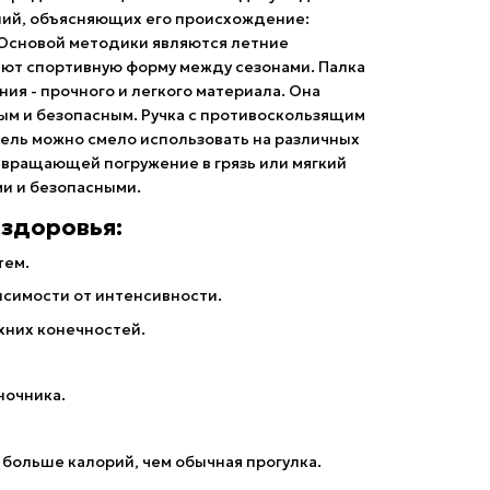
аний, объясняющих его происхождение:
 Основой методики являются летние
т спортивную форму между сезонами. Палка
ия - прочного и легкого материала. Она
ым и безопасным. Ручка с противоскользящим
дель можно смело использовать на различных
отвращающей погружение в грязь или мягкий
ми и безопасными.
здоровья:
тем.
исимости от интенсивности.
хних конечностей.
ночника.
 больше калорий, чем обычная прогулка.