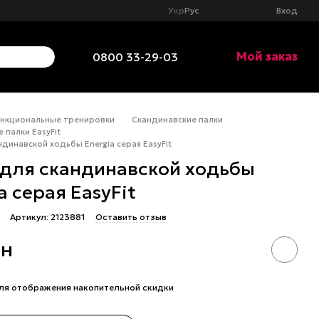
Укр
Рус
Вход
Мой заказ
0800 33-29-03
нкциональные тренировки
Скандинавские палки
 палки EasyFit
ндинавской ходьбы Energia серая EasyFit
 для скандинавской ходьбы
a серая EasyFit
Артикул: 2123881
Оставить отзыв
рн
ля отображения накопительной скидки