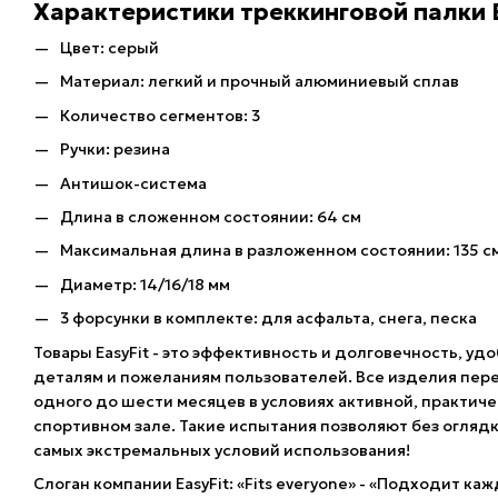
Характеристики треккинговой палки E
Цвет: серый
Материал: легкий и прочный алюминиевый сплав
Количество сегментов: 3
Ручки: резина
Антишок-система
Длина в сложенном состоянии: 64 см
Максимальная длина в разложенном состоянии: 135 с
Диаметр: 14/16/18 мм
3 форсунки в комплекте: для асфальта, снега, песка
Товары EasyFit - это эффективность и долговечность, уд
деталям и пожеланиям пользователей. Все изделия пер
одного до шести месяцев в условиях активной, практиче
спортивном зале. Такие испытания позволяют без огля
самых экстремальных условий использования!
Слоган компании EasyFit: «Fits everyone» - «Подходит ка