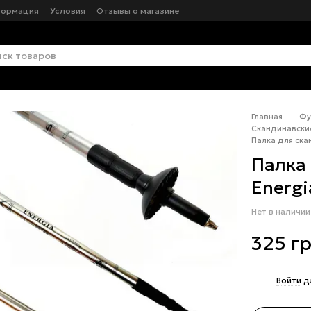
формация
Условия
Отзывы о магазине
Главная
Фу
Скандинавские
Палка для ска
Палка
Energi
Нет в наличии
325 г
%
Войти
д